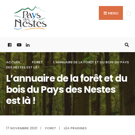
MENU
ACCUEIL
FORET
L’ANNUAIRE DE LA FORÊT ET DU BOIS DU PAYS
DES NESTES EST LÀ !
L’annuaire de la forêt et du
bois du Pays des Nestes
est là !
17 NOVEMBRE 2021
|
FORET
|
LÉA PRADINES