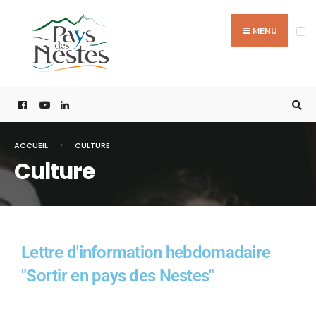
MENU
ACCUEIL
CULTURE
Culture
Lettre d'information hebdomadaire
"Sortir en pays des Nestes"