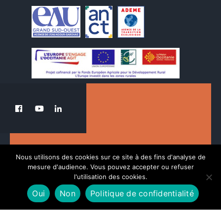
Le PETR au service de la transition du Pays
Nous utilisons des cookies sur ce site à des fins d'analyse de
des Nestes.
mesure d'audience. Vous pouvez accepter ou refuser
l'utilisation des cookies.
Oui
Non
Politique de confidentialité
POLITIQUE DE CONFIDENTIALITÉ
MENTIONS LÉGALES