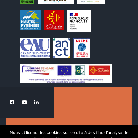
Le PETR au service de la transition du Pays
Nous utilisons des cookies sur ce site à des fins d'analyse de
des Nestes.