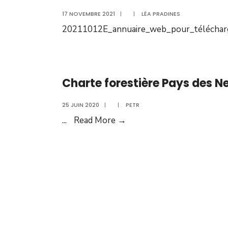
17 NOVEMBRE 2021
|
|
LÉA PRADINES
20211012E_annuaire_web_pour_téléchar
Charte forestière Pays des N
25 JUIN 2020
|
|
PETR
...
Read More →