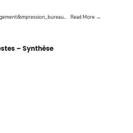
gement&impression_bureau
...
Read More →
estes – Synthèse