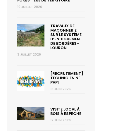
FORESTIÈRE DE TERRITOIRE
10 JUILLET 2026
TRAVAUX DE
MAÇONNERIE
SUR LE SYSTÈME
D’ENDIGUEMENT
DE BORDÈRES-
LOURON
3 JUILLET 2026
[RECRUTEMENT]
TECHNICIEN·NE
PAPI
18 JUIN 2026
VISITE LOCAL À
BOIS À ESPÈCHE
12 JUIN 2026