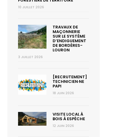
FORESTIÈRE DE TERRITOIRE
10 JUILLET 2026
TRAVAUX DE
MAÇONNERIE
SUR LE SYSTÈME
D’ENDIGUEMENT
DE BORDÈRES-
LOURON
3 JUILLET 2026
[RECRUTEMENT]
TECHNICIEN·NE
PAPI
18 JUIN 2026
VISITE LOCAL À
BOIS À ESPÈCHE
12 JUIN 2026