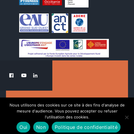
Le PETR au service de la transition du Pays
Nous utilisons des cookies sur ce site à des fins d'analyse de
des Nestes.
mesure d'audience. Vous pouvez accepter ou refuser
l'utilisation des cookies.
Oui
Non
Politique de confidentialité
POLITIQUE DE CONFIDENTIALITÉ
MENTIONS LÉGALES