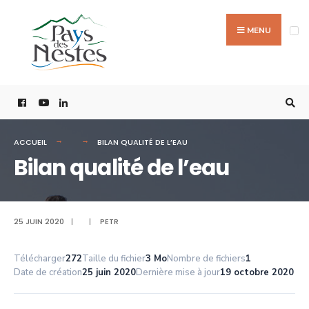
MENU
ACCUEIL
BILAN QUALITÉ DE L’EAU
Bilan qualité de l’eau
25 JUIN 2020
|
|
PETR
Télécharger
272
Taille du fichier
3 Mo
Nombre de fichiers
1
Date de création
25 juin 2020
Dernière mise à jour
19 octobre 2020