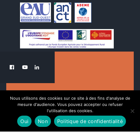
Le PETR au service de la transition du Pays
Nous utilisons des cookies sur ce site à des fins d'analyse de
des Nestes.
mesure d'audience. Vous pouvez accepter ou refuser
l'utilisation des cookies.
Oui
Non
Politique de confidentialité
POLITIQUE DE CONFIDENTIALITÉ
MENTIONS LÉGALES