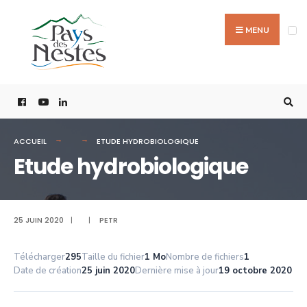
MENU
ACCUEIL
ETUDE HYDROBIOLOGIQUE
Etude hydrobiologique
25 JUIN 2020
|
|
PETR
Télécharger
295
Taille du fichier
1 Mo
Nombre de fichiers
1
Date de création
25 juin 2020
Dernière mise à jour
19 octobre 2020