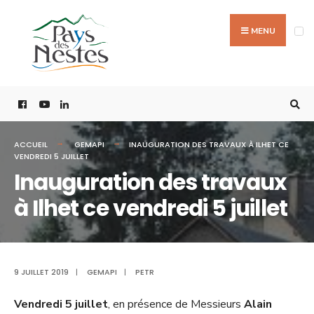
MENU
ACCUEIL
GEMAPI
INAUGURATION DES TRAVAUX À ILHET CE
VENDREDI 5 JUILLET
Inauguration des travaux
à Ilhet ce vendredi 5 juillet
9 JUILLET 2019
|
GEMAPI
|
PETR
Vendredi 5 juillet
, en présence de Messieurs
Alain