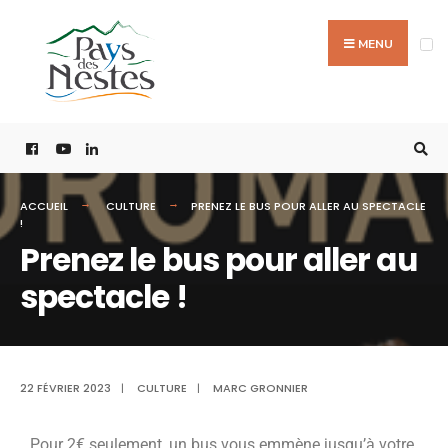
MENU
ACCUEIL
CULTURE
PRENEZ LE BUS POUR ALLER AU SPECTACLE
!
Prenez le bus pour aller au
spectacle !
22 FÉVRIER 2023
|
CULTURE
|
MARC GRONNIER
Pour 2€ seulement, un bus vous emmène jusqu’à votre