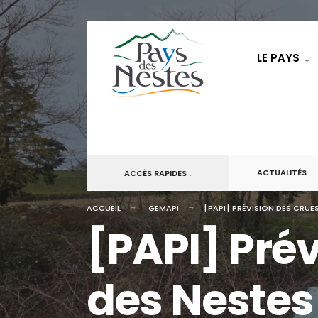
LE PAYS
ACTUALITÉS
ACCÈS RAPIDES :
ACCUEIL
GEMAPI
[PAPI] PRÉVISION DES CRUE
[PAPI] Prév
des Nestes