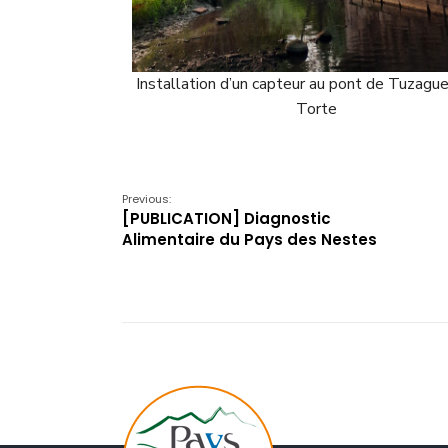
 de Tuzaguet sur la
Station hydro-pluviométrique sur la Nes
Aventignan
Previous:
[PUBLICATION] Diagnostic
Alimentaire du Pays des Nestes