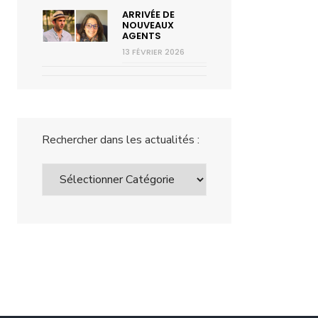
ARRIVÉE DE
NOUVEAUX
AGENTS
13 FÉVRIER 2026
tallation d’un capteur au pont de Tuzaguet sur la
Station hy
Torte
Rechercher dans les actualités :