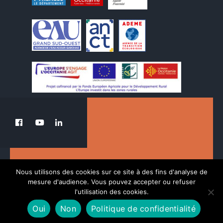
Le PETR au service de la transition du Pays
Nous utilisons des cookies sur ce site à des fins d'analyse de
des Nestes.
mesure d'audience. Vous pouvez accepter ou refuser
l'utilisation des cookies.
Oui
Non
Politique de confidentialité
POLITIQUE DE CONFIDENTIALITÉ
MENTIONS LÉGALES