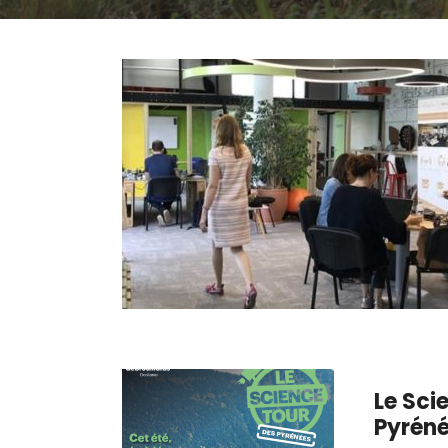
Le Sci
Pyrén