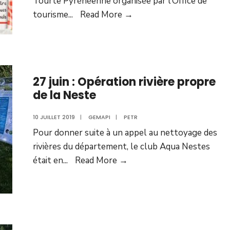
Tourte Pyrénéenne organisée par l’Office de
tourisme
...
Read More →
27 juin : Opération rivière propre
de la Neste
10 JUILLET 2019
|
GEMAPI
|
PETR
Pour donner suite à un appel au nettoyage des
rivières du département, le club Aqua Nestes
était en
...
Read More →