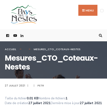
MENU
ACCUEIL
MESURES_CTO_COTEAUX-NESTES
Mesures_CTO_Coteaux-
Nestes
27 JUILLET 2021
|
|
PETR
Taille du fichier
0.01 KB
Nombre de fichiers
1
Date de création
27 juillet 2021
Dernière mise à jour
27 juillet 2021