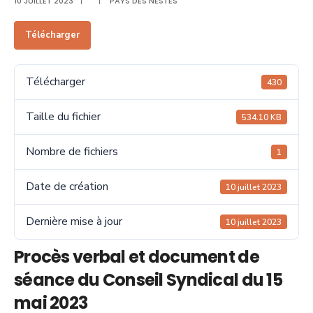
10 JUILLET 2023
|
|
PAYS DES NESTES
Télécharger
Télécharger
430
Taille du fichier
534.10 KB
Nombre de fichiers
1
Date de création
10 juillet 2023
Dernière mise à jour
10 juillet 2023
Procès verbal et document de
séance du Conseil Syndical du 15
mai 2023