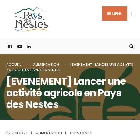
MENU
ACCUEIL
ALIMENTATION
[EVENEMENT] LANCER UNE ACTIVITÉ
AGRICOLE EN PAYS DES NESTES
[EVENEMENT] Lancer une
activité agricole en Pays
des Nestes
27 MAI 2026
|
ALIMENTATION
|
ELISA LOMET