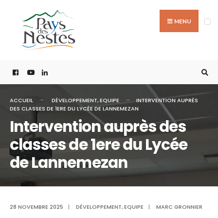
MENU
ACCUEIL
DÉVELOPPEMENT
,
EQUIPE
INTERVENTION AUPRÈS
DES CLASSES DE 1ERE DU LYCÉE DE LANNEMEZAN
Intervention auprès des
classes de 1ere du Lycée
de Lannemezan
28 NOVEMBRE 2025
|
DÉVELOPPEMENT
,
EQUIPE
|
MARC GRONNIER