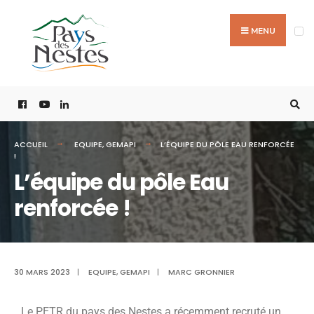
MENU
ACCUEIL
EQUIPE
,
GEMAPI
L’ÉQUIPE DU PÔLE EAU RENFORCÉE
!
L’équipe du pôle Eau
renforcée !
30 MARS 2023
|
EQUIPE
,
GEMAPI
|
MARC GRONNIER
Le PETR du pays des Nestes a récemment recruté un