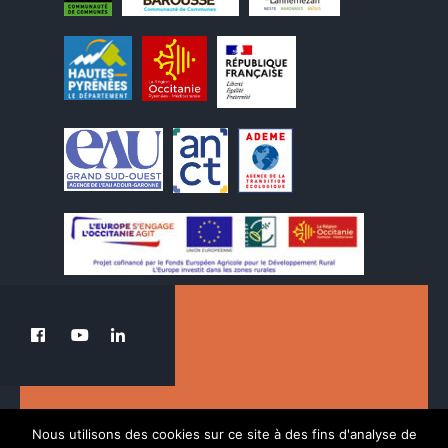
Le PETR au service de la transition du Pays
Nous utilisons des cookies sur ce site à des fins d'analyse de
des Nestes.