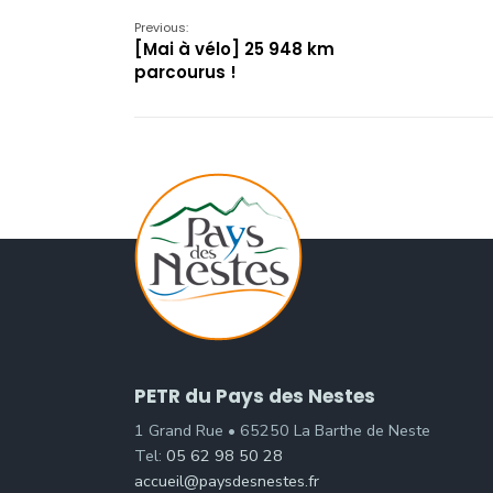
Previous:
[Mai à vélo] 25 948 km
parcourus !
PETR du Pays des Nestes
1 Grand Rue • 65250 La Barthe de Neste
Tel:
05 62 98 50 28
accueil@paysdesnestes.fr