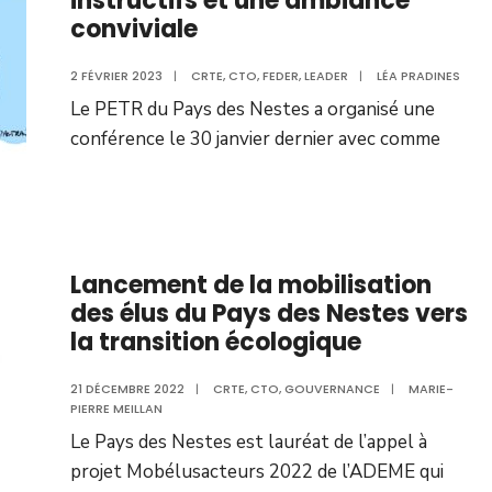
instructifs et une ambiance
conviviale
2 FÉVRIER 2023
|
CRTE
,
CTO
,
FEDER
,
LEADER
|
LÉA PRADINES
Le PETR du Pays des Nestes a organisé une
conférence le 30 janvier dernier avec comme
Lancement de la mobilisation
des élus du Pays des Nestes vers
la transition écologique
21 DÉCEMBRE 2022
|
CRTE
,
CTO
,
GOUVERNANCE
|
MARIE-
PIERRE MEILLAN
Le Pays des Nestes est lauréat de l’appel à
projet Mobélusacteurs 2022 de l’ADEME qui