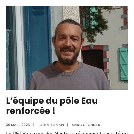
L’équipe du pôle Eau
renforcée !
30 MARS 2023
|
EQUIPE
,
GEMAPI
|
MARC GRONNIER
Le PETR du pays des Nestes a récemment recruté un