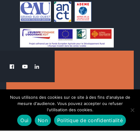
Le PETR au service de la transition du Pays
Nous utilisons des cookies sur ce site à des fins d'analyse de
des Nestes.
mesure d'audience. Vous pouvez accepter ou refuser
l'utilisation des cookies.
Oui
Non
Politique de confidentialité
POLITIQUE DE CONFIDENTIALITÉ
MENTIONS LÉGALES