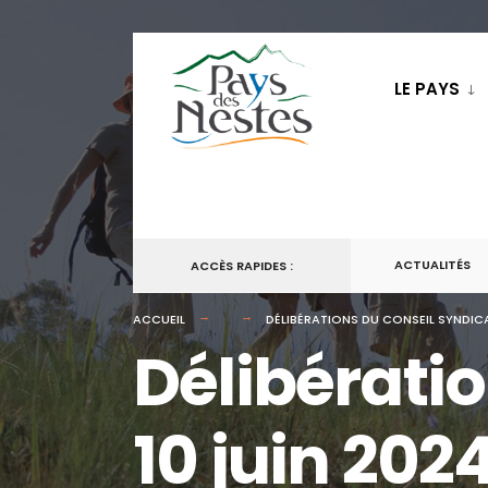
LE PAYS
ACTUALITÉS
ACCÈS RAPIDES :
ACCUEIL
DÉLIBÉRATIONS DU CONSEIL SYNDICA
Délibérati
10 juin 202