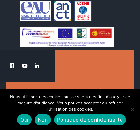
Le PETR au service de la transition du Pays
Nous utilisons des cookies sur ce site à des fins d'analyse de
des Nestes.
mesure d'audience. Vous pouvez accepter ou refuser
l'utilisation des cookies.
Oui
Non
Politique de confidentialité
POLITIQUE DE CONFIDENTIALITÉ
MENTIONS LÉGALES